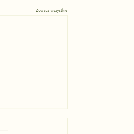
Zobacz wszystkie
estuj w Przyszłość:
ystaj z Programu "Mój Prąd"
towoltaikę i Magazyny