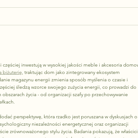
Wybór instalacji fotowoltaicznej
Progr
zaufać
Energ
lub magazynu energii to decyzja,
inicj
która wymaga nie tylko inwestycji,
wspar
ale również zaufania do firmy...
prod
elekt
 częściej inwestują w wysokiej jakości meble i akcesoria domo
a biżuterię
, traktując dom jako zintegrowany ekosystem 
nie magazynu energii zmienia sposób myślenia o czasie i 
zęściej śledzą wzorce swojego zużycia energii, co prowadzi do 
 obszarach życia - od organizacji szafy po przechowywanie 
łkach. 
dodać perspektywę, która rzadko jest poruszana w dyskusjach o
sychologiczny niezależności energetycznej oraz organizacji 
cie zrównoważonego stylu życia. Badania pokazują, że właścici