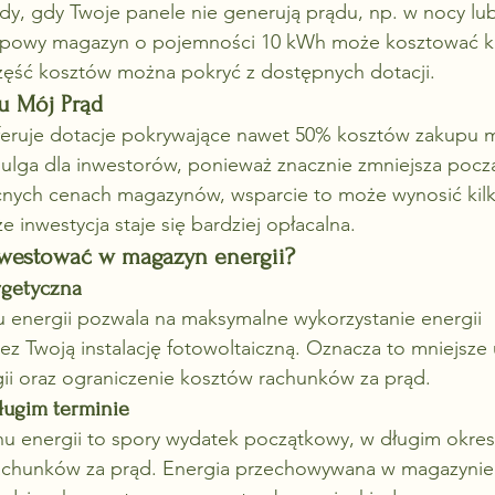
edy, gdy Twoje panele nie generują prądu, np. w nocy lu
ypowy magazyn o pojemności 10 kWh może kosztować ki
 część kosztów można pokryć z dostępnych dotacji.
u Mój Prąd
eruje dotacje pokrywające nawet 50% kosztów zakupu 
 ulga dla inwestorów, ponieważ znacznie zmniejsza pocz
cnych cenach magazynów, wsparcie to może wynosić kilka
że inwestycja staje się bardziej opłacalna.
nwestować w magazyn energii?
rgetyczna
 energii pozwala na maksymalne wykorzystanie energii 
 Twoją instalację fotowoltaiczną. Oznacza to mniejsze 
i oraz ograniczenie kosztów rachunków za prąd.
ługim terminie
 energii to spory wydatek początkowy, w długim okres
rachunków za prąd. Energia przechowywana w magazynie