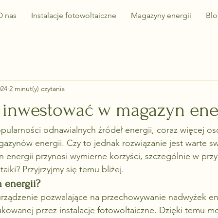
O nas
Instalacje fotowoltaiczne
Magazyny energii
Blo
024
2 minut(y) czytania
 inwestować w magazyn ener
ularności odnawialnych źródeł energii, coraz więcej os
agazynów energii. Czy to jednak rozwiązanie jest warte s
 energii przynosi wymierne korzyści, szczególnie w prz
aiki? Przyjrzyjmy się temu bliżej.
 energii?
urządzenie pozwalające na przechowywanie nadwyżek ene
kowanej przez instalacje fotowoltaiczne. Dzięki temu mo