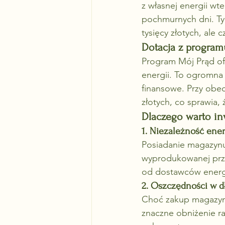
z własnej energii wt
pochmurnych dni. T
tysięcy złotych, ale
Dotacja z program
Program Mój Prąd of
energii. To ogromna
finansowe. Przy obe
złotych, co sprawia, 
Dlaczego warto i
1. Niezależność ene
Posiadanie magazynu
wyprodukowanej przez
od dostawców energi
2. Oszczędności w d
Choć zakup magazynu
znaczne obniżenie 