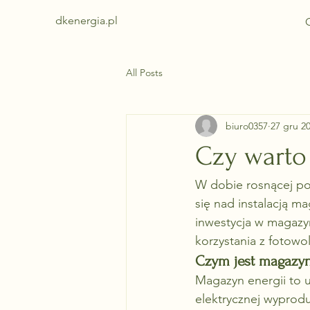
dkenergia.pl
All Posts
biuro0357
27 gru 2
Czy warto
W dobie rosnącej pop
się nad instalacją m
inwestycja w magazyn
korzystania z fotowolt
Czym jest magazyn
Magazyn energii to 
elektrycznej wyprodu