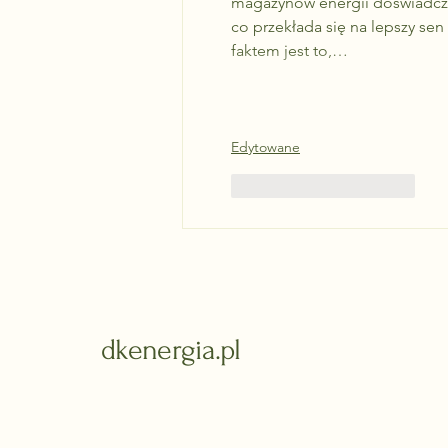
magazynów energii doświadcza
co przekłada się na lepszy sen 
faktem jest to,…
Edytowane
Polub
Odpowiedz
dkenergia.pl