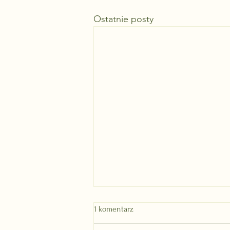
Ostatnie posty
Fotowoltaika z magazynem
1 komentarz
energii – czy to się jeszcze
opłaca bez dotacji?