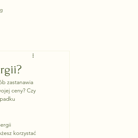
g
gii?
ób zastanawia 
wojej ceny? Czy 
ypadku 
rgii 
żesz korzystać 