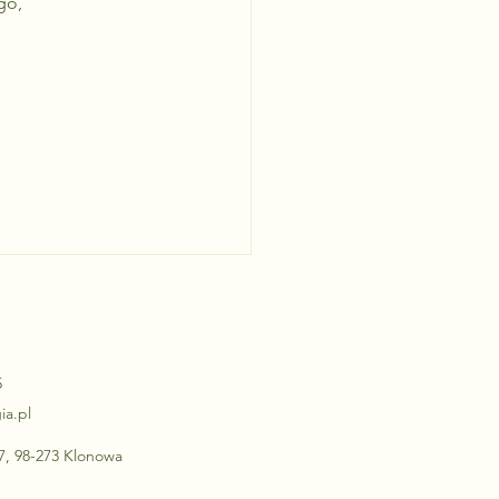
go, 
5
ia.pl
 7, 98-273 Klonowa