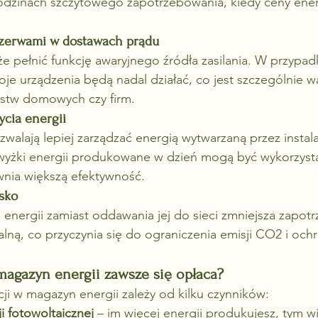
dzinach szczytowego zapotrzebowania, kiedy ceny energ
rzerwami w dostawach prądu
 pełnić funkcję awaryjnego źródła zasilania. W przypad
e urządzenia będą nadal działać, co jest szczególnie w
stw domowych czy firm.
ycia energii
walają lepiej zarządzać energią wytwarzaną przez instala
wyżki energii produkowane w dzień mogą być wykorzyst
wnia większą efektywność.
isko
j energii zamiast oddawania jej do sieci zmniejsza zapot
ną, co przyczynia się do ograniczenia emisji CO2 i och
magazyn energii zawsze się opłaca?
ji w magazyn energii zależy od kilku czynników:
ji fotowoltaicznej
 – im więcej energii produkujesz, tym wi