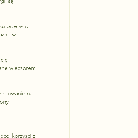
ii są 
ku przerw w 
ażne w 
cję 
ane wieczorem 
rzebowanie na 
rony 
ęcej korzyści z 