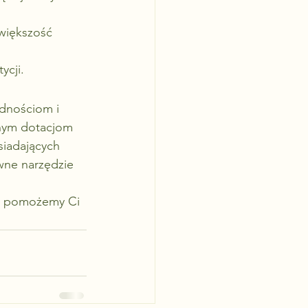
 większość 
ycji.
ędnościom i 
nym dotacjom 
iadających 
ywne narzędzie 
i – pomożemy Ci 