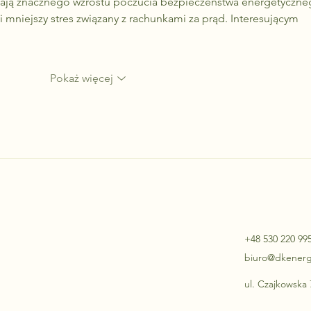
ją znacznego wzrostu poczucia bezpieczeństwa energetyczne
i mniejszy stres związany z rachunkami za prąd. Interesującym 
Pokaż więcej
+48 530 220 99
biuro@dkenerg
ul. Czajkowska