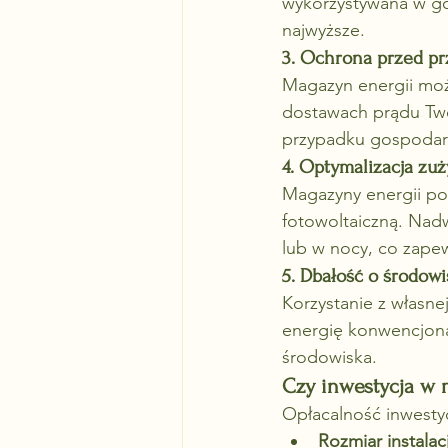
wykorzystywana w go
najwyższe.
3. Ochrona przed p
Magazyn energii może
dostawach prądu Twoj
przypadku gospodar
4. Optymalizacja zuż
Magazyny energii poz
fotowoltaiczną. Nad
lub w nocy, co zape
5. Dbałość o środow
Korzystanie z własne
energię konwencjonal
środowiska.
Czy inwestycja w 
Opłacalność inwestyc
Rozmiar instalac