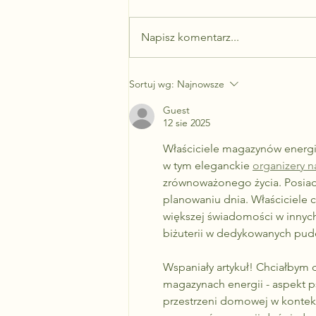
Przez kilka lat program „Mój
Prąd” był najczęściej
Napisz komentarz...
wymienianym argumentem za
montażem fotowoltaiki. Dopłaty
obniżały koszty inwestycji i...
Sortuj wg:
Najnowsze
Guest
12 sie 2025
Właściciele magazynów energii
w tym eleganckie 
organizery n
zrównoważonego życia. Posiada
planowaniu dnia. Właściciele c
większej świadomości w innych
biżuterii w dedykowanych pude
Wspaniały artykuł! Chciałbym 
magazynach energii - aspekt p
przestrzeni domowej w kontekś