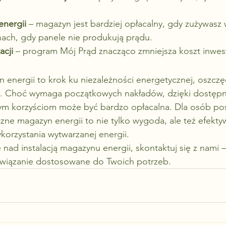
energii
 – magazyn jest bardziej opłacalny, gdy zużywasz
nach, gdy panele nie produkują prądu.
cji
 – program Mój Prąd znacząco zmniejsza koszt inwest
 energii to krok ku niezależności energetycznej, oszcz
a. Choć wymaga początkowych nakładów, dzięki dostęp
m korzyściom może być bardzo opłacalna. Dla osób pos
iczne magazyn energii to nie tylko wygoda, ale też efekt
korzystania wytwarzanej energii.
ię nad instalacją magazynu energii, skontaktuj się z nam
związanie dostosowane do Twoich potrzeb.