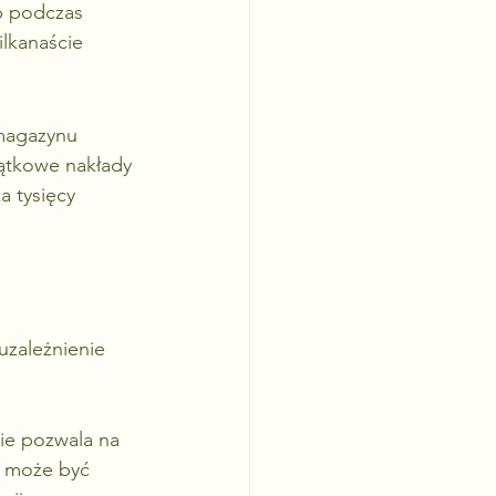
b podczas 
lkanaście 
magazynu 
ątkowe nakłady 
 tysięcy 
uzależnienie 
ie pozwala na 
 może być 