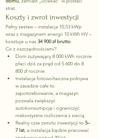
domu
, zamiast „uciekać” w postaci 
strat.
Koszty i zwrot inwestycji
Pełny zestaw – instalacja 10,53 kWp 
wraz z magazynem energii 10 kWh HV – 
kosztuje u nas 
34 900 zł brutto
.
Co z oszczędnościami?
Dom zużywający 8 000 kWh rocznie 
płaci dziś za prąd od 5 600 do 8 
800 zł rocznie.
Instalacja fotowoltaiczna pokrywa 
w zasadzie całe to 
zapotrzebowanie, a magazyn 
pozwala zwiększyć 
autokonsumpcję i ograniczyć 
niekorzystne rozliczenia z siecią.
Realny czas zwrotu inwestycji to 
5–
7 lat
, a instalacja będzie pracować 
spokojnie ponad 20 lat.