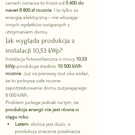
cenach oznacza to koszt od 
5 600 do 
nawet 8 800 zł rocznie
. I to tylko za 
energię elektryczną – nie wliczając 
innych wydatków związanych z 
utrzymaniem domu.
Jak wygląda produkcja z 
instalacji 10,53 kWp?
Instalacja fotowoltaiczna o mocy 
10,53 
kWp
 produkuje średnio 
10 500 kWh 
rocznie
. Już na pierwszy rzut oka widać, 
że to pokrywa całe roczne 
zapotrzebowanie domu zużywającego 
8 000 kWh.
Problem polega jednak na tym, że 
produkcja energii nie jest równa w 
ciągu roku
:
Latem
: słońca jest dużo, a 
produkcja znacznie przekracza 