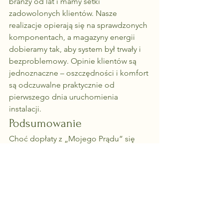
branży od lat i mamy setki 
zadowolonych klientów. Nasze 
realizacje opierają się na sprawdzonych 
komponentach, a magazyny energii 
dobieramy tak, aby system był trwały i 
bezproblemowy. Opinie klientów są 
jednoznaczne – oszczędności i komfort 
są odczuwalne praktycznie od 
pierwszego dnia uruchomienia 
instalacji.
Podsumowanie
Choć dopłaty z „Mojego Prądu” się 
skończyły, 
fotowoltaika z magazynem 
energii wciąż jest jedną z najlepszych 
inwestycji dla domu
. To sposób na 
uniezależnienie się od rosnących cen 
prądu, znaczące oszczędności i 
komfort codziennego życia.
I najważniejsze – to inwestycja, która 