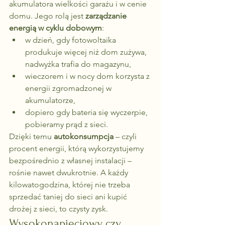
akumulatora wielkości garażu i w cenie 
domu. Jego rolą jest 
zarządzanie 
energią w cyklu dobowym
:
w dzień, gdy fotowoltaika 
produkuje więcej niż dom zużywa, 
nadwyżka trafia do magazynu,
wieczorem i w nocy dom korzysta z 
energii zgromadzonej w 
akumulatorze,
dopiero gdy bateria się wyczerpie, 
pobieramy prąd z sieci.
Dzięki temu 
autokonsumpcja
 – czyli 
procent energii, którą wykorzystujemy 
bezpośrednio z własnej instalacji – 
rośnie nawet dwukrotnie. A każdy 
kilowatogodzina, której nie trzeba 
sprzedać taniej do sieci ani kupić 
drożej z sieci, to czysty zysk.
Wysokonapięciowy czy 