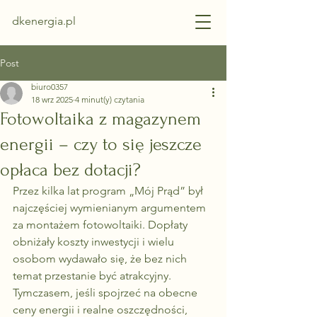
dkenergia.pl
Post
biuro0357
18 wrz 2025
4 minut(y) czytania
Fotowoltaika z magazynem
energii – czy to się jeszcze
opłaca bez dotacji?
Przez kilka lat program „Mój Prąd” był 
najczęściej wymienianym argumentem 
za montażem fotowoltaiki. Dopłaty 
obniżały koszty inwestycji i wielu 
osobom wydawało się, że bez nich 
temat przestanie być atrakcyjny. 
Tymczasem, jeśli spojrzeć na obecne 
ceny energii i realne oszczędności, 