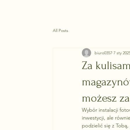
All Posts
biuro0357
7 sty 202
Za kulisam
magazynów 
możesz za
Wybór instalacji fot
inwestycji, ale równi
podzielić się z Tobą