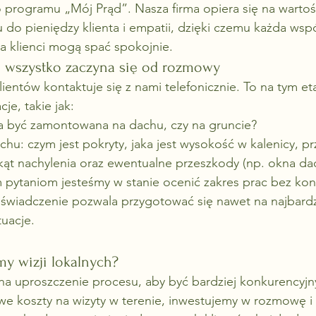
o programu „Mój Prąd”. Nasza firma opiera się na wartoś
 do pieniędzy klienta i empatii, dzięki czemu każda wsp
a klienci mogą spać spokojnie.
– wszystko zaczyna się od rozmowy
ientów kontaktuje się z nami telefonicznie. To na tym et
e, takie jak:
ma być zamontowana na dachu, czy na gruncie?
u: czym jest pokryty, jaka jest wysokość w kalenicy, pr
 kąt nachylenia oraz ewentualne przeszkody (np. okna d
pytaniom jesteśmy w stanie ocenić zakres prac bez koni
oświadczenie pozwala przygotować się nawet na najbardz
uacje.
my wizji lokalnych?
na uproszczenie procesu, aby być bardziej konkurencyjn
 koszty na wizyty w terenie, inwestujemy w rozmowę i 