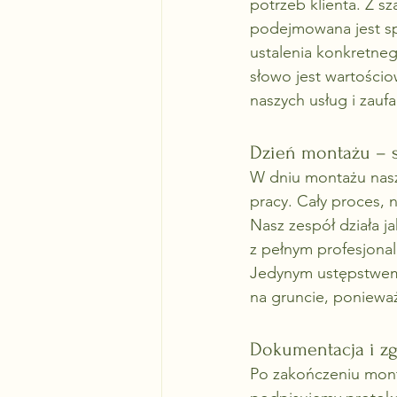
potrzeb klienta. Z s
podejmowana jest spr
ustalenia konkretneg
słowo jest wartościo
naszych usług i zauf
Dzień montażu – s
W dniu montażu nasz
pracy. Cały proces, 
Nasz zespół działa j
z pełnym profesjona
Jedynym ustępstwem, 
na gruncie, poniewa
Dokumentacja i zg
Po zakończeniu mont