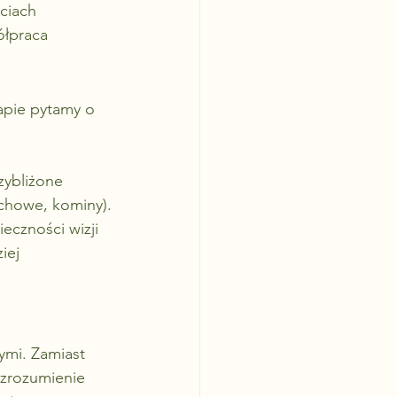
ciach 
ółpraca 
apie pytamy o 
zybliżone 
achowe, kominy).
eczności wizji 
iej 
ymi. Zamiast 
zrozumienie 