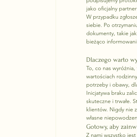
podpisujemy protokół 
jako oficjalny partn
W przypadku zgłosze
siebie. Po otrzymani
dokumenty, takie jak
bieżąco informowani
Dlaczego warto wy
To, co nas wyróżnia,
wartościach rodzinnyc
potrzeby i obawy, d
Inicjatywa braku zal
skuteczne i trwałe. 
klientów. Nigdy nie 
własne niepowodzeni
Gotowy, aby zainw
Z nami wszystko jest