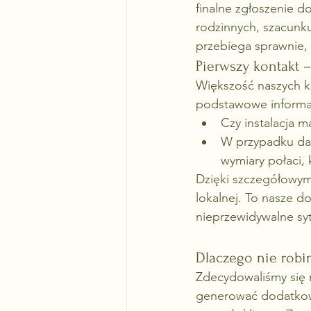
finalne zgłoszenie d
rodzinnych, szacunku
przebiega sprawnie, 
Pierwszy kontakt 
Większość naszych kl
podstawowe informacj
Czy instalacja 
W przypadku dach
wymiary połaci,
Dzięki szczegółowym 
lokalnej. To nasze d
nieprzewidywalne syt
Dlaczego nie robi
Zdecydowaliśmy się 
generować dodatkowe