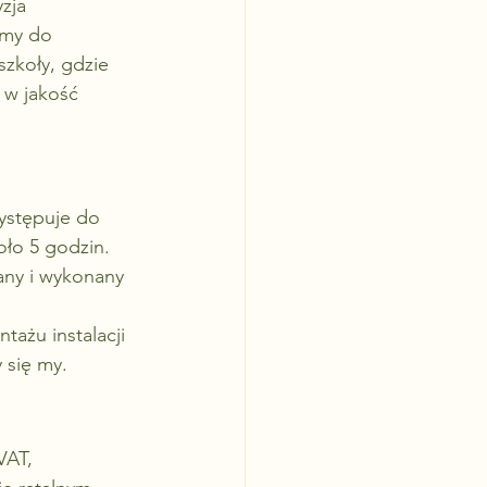
zja 
imy do 
zkoły, gdzie 
 w jakość 
ystępuje do 
oło 5 godzin. 
any i wykonany 
ażu instalacji 
 się my.
VAT, 