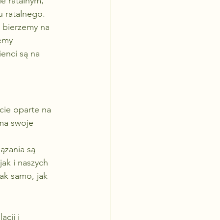
e ratalnym, 
u ratalnego.
 bierzemy na 
emy 
enci są na 
cie oparte na 
 ma swoje 
ązania są 
ak i naszych 
ak samo, jak 
cji i 