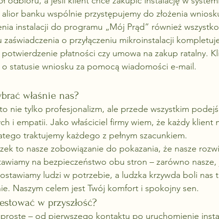
odbioru, a jeśli klient chce zakupić instalację w systemi
er alior banku wspólnie przystępujemy do złożenia wniosk
nia instalacji do programu „Mój Prąd” również wszystko
u zaświadczenia o przyłączeniu mikroinstalacji kompletuj
 potwierdzenie płatności czy umowa na zakup ratalny. Kli
 o statusie wniosku za pomocą wiadomości e-mail.
brać właśnie nas?
 to nie tylko profesjonalizm, ale przede wszystkim podejś
h i empatii. Jako właściciel firmy wiem, że każdy klient
latego traktujemy każdego z pełnym szacunkiem.
iczek to nasze zobowiązanie do pokazania, że nasze rozwi
Stawiamy na bezpieczeństwo obu stron – zarówno nasze, j
zostawiamy ludzi w potrzebie, a ludzka krzywda boli nas t
e. Naszym celem jest Twój komfort i spokojny sen.
estować w przyszłość?
 proste – od pierwszego kontaktu po uruchomienie instala