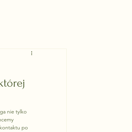
g
której
ga nie tylko 
chcemy 
 kontaktu po 