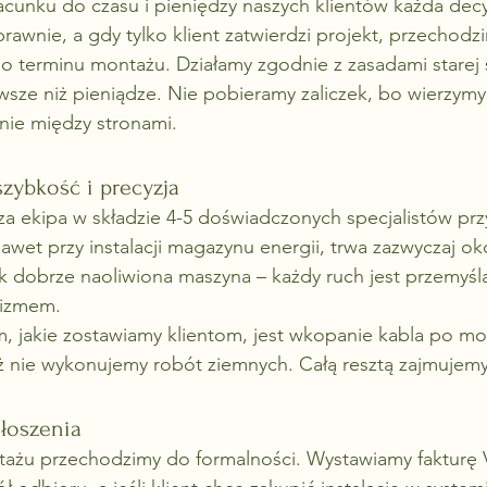
zacunku do czasu i pieniędzy naszych klientów każda decy
awnie, a gdy tylko klient zatwierdzi projekt, przechodz
o terminu montażu. Działamy zgodnie z zasadami starej s
wsze niż pieniądze. Nie pobieramy zaliczek, bo wierzymy
anie między stronami.
zybkość i precyzja
a ekipa w składzie 4-5 doświadczonych specjalistów prz
nawet przy instalacji magazynu energii, trwa zazwyczaj ok
ak dobrze naoliwiona maszyna – każdy ruch jest przemyśl
lizmem.
jakie zostawiamy klientom, jest wkopanie kabla po mont
ż nie wykonujemy robót ziemnych. Całą resztą zajmujemy
łoszenia
ażu przechodzimy do formalności. Wystawiamy fakturę 