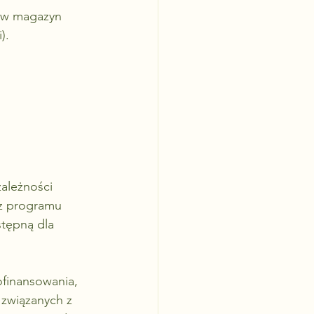
e w magazyn 
).
zależności 
 z programu 
stępną dla 
finansowania, 
 związanych z 