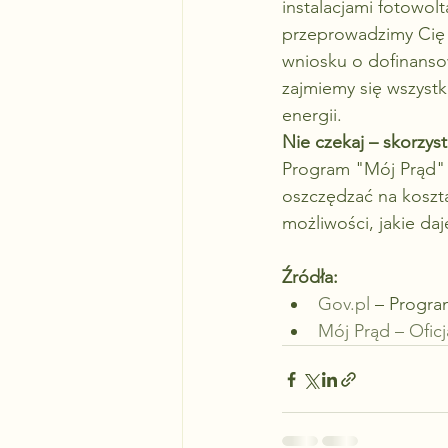
instalacjami fotowol
przeprowadzimy Cię 
wniosku o dofinansow
zajmiemy się wszystk
energii.
Nie czekaj – skorzyst
Program "Mój Prąd" t
oszczędzać na koszta
możliwości, jakie da
Źródła:
Gov.pl
 – Progra
Mój Prąd – Ofic