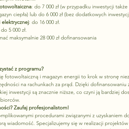
fotowoltaiczna
: do 7 000 zł (w przypadku inwestycji takż
gazyn ciepła) lub do 6 000 zł (bez dodatkowych inwestycji
 elektrycznej
: do 16 000 zł.
: do 5 000 zł.
mać maksymalnie 28 000 zł dofinansowania
zystać z programu?
ję fotowoltaiczną i magazyn energii to krok w stronę nie
czędności na rachunkach za prąd. Dzięki dofinansowaniu
iej inwestycji są znacznie niższe, co czyni ją bardziej do
dbiorców.
ości? Zaufaj profesjonalistom!
skomplikowanymi procedurami związanymi z uzyskaniem do
ą wiadomość. Specjalizujemy się w realizacji projektów