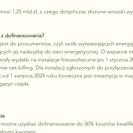
wynosi 1,25 mld zł, z czego dotychczas złożone wnioski w
 z dofinansowania?
jest do prosumentów, czyli osób wytwarzających energię
ących jej nadwyżkę do sieci energetycznej. O wsparcie 
osły wydatki na instalacje fotowoltaiczne po 1 stycznia 2
emie net-billing. Dla instalacji zgłoszonych do przyłączenia
 od 1 sierpnia 2024 roku konieczna jest inwestycja w ma
agazyn ciepła
ia
można uzyskać dofinansowanie do 50% kosztów kwalifi
alnymi kwotami: