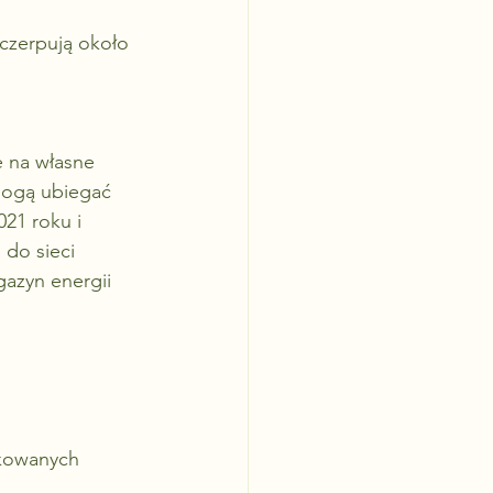
yczerpują około 
 na własne 
mogą ubiegać 
021 roku i 
 do sieci 
gazyn energii 
kowanych 