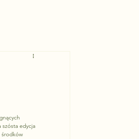
g
agnących 
 szósta edycja 
a środków