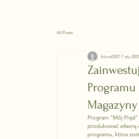
All Posts
biuro0357
7 sty 202
Zainwestuj
Programu "
Magazyny 
Program "Mój Prąd" 
produkować własną e
programu, która zos