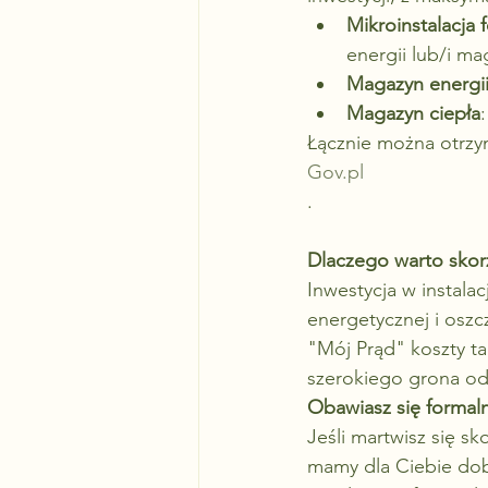
Mikroinstalacja 
energii lub/i ma
Magazyn energii
Magazyn ciepła
Łącznie można otrzy
Gov.pl
.
Dlaczego warto skor
Inwestycja w instalac
energetycznej i osz
"Mój Prąd" koszty tak
szerokiego grona o
Obawiasz się formaln
Jeśli martwisz się 
mamy dla Ciebie dobr