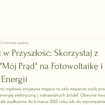
O nas
Instalacje fotowoltaiczne
Magazyny energii
Blo
5
2 minut(y) czytania
 w Przyszłość: Skorzystaj z
Mój Prąd" na Fotowoltaikę i
Energii
to rządowa inicjatywa mająca na celu wsparcie osób pr
nergię elektryczną z odnawialnych źródeł. Obecnie trwa
tała wydłużona do 6 marca 2025 roku lub do wyczerpani