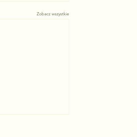
Zobacz wszystkie
zego mamy tak dobrą cenę?
a struktura, zaangażowanie i
nna wartość