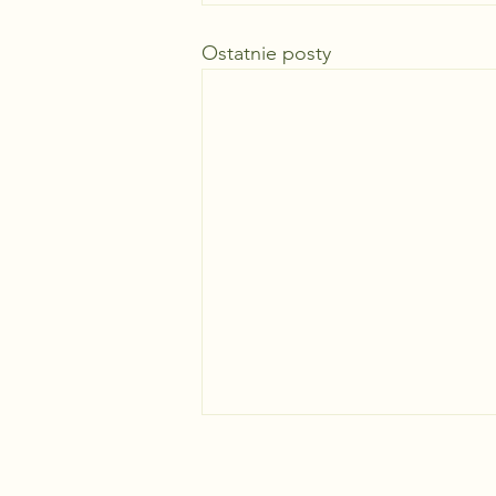
Ostatnie posty
Fotowoltaika z magazynem
energii – czy to się jeszcze
opłaca bez dotacji?