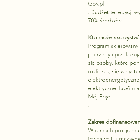
Gov.pl
. Budżet tej edycji 
70% środków.
Kto może skorzystać
Program skierowany 
potrzeby i przekazuj
się osoby, które poni
rozliczają się w syst
elektroenergetycznej
elektrycznej lub/i m
Mój Prąd
.
Zakres dofinansowan
W ramach programu 
inwestycji, z maksym